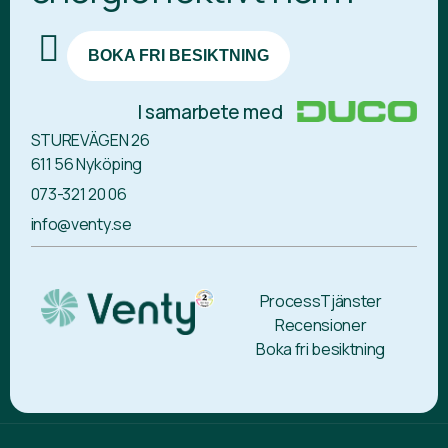
BOKA FRI BESIKTNING
I samarbete med
STUREVÄGEN 26
611 56 Nyköping
073-321 20 06
info@venty.se
Process
Tjänster
Recensioner
Boka fri besiktning